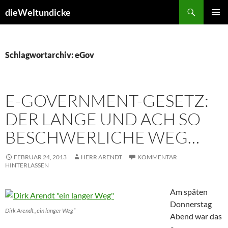
Zum
Suchen
dieWeltundicke
Inhalt
PRIMÄR
springen
MENÜ
Schlagwortarchiv: eGov
E-GOVERNMENT-GESETZ:
DER LANGE UND ACH SO
BESCHWERLICHE WEG…
FEBRUAR 24, 2013
HERR ARENDT
KOMMENTAR
HINTERLASSEN
Am späten
Donnerstag
Dirk Arendt „ein langer Weg“
Abend war das