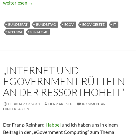
e-Government-Gesetz: Der lange und ach so beschwerliche We
weiterlesen
→
BUNDESRAT
BUNDESTAG
EGOV
EGOV-GESETZ
IT
REFORM
STRATEGIE
„INTERNET UND
EGOVERNMENT RÜTTELN
AN DER RESSORTHOHEIT“
FEBRUAR 19, 2013
HERR ARENDT
KOMMENTAR
HINTERLASSEN
Der Franz-Reinhard
Habbel
und ich haben uns in einem
Beitrag in der „eGovernment Computing“ zum Thema