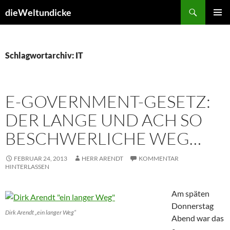
Zum
Suchen
dieWeltundicke
Inhalt
PRIMÄR
springen
MENÜ
Schlagwortarchiv: IT
E-GOVERNMENT-GESETZ:
DER LANGE UND ACH SO
BESCHWERLICHE WEG…
FEBRUAR 24, 2013
HERR ARENDT
KOMMENTAR
HINTERLASSEN
Am späten
Donnerstag
Dirk Arendt „ein langer Weg“
Abend war das