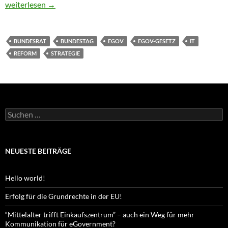
e-Government-Gesetz: Der lange und ach so beschwerliche We
weiterlesen
→
BUNDESRAT
BUNDESTAG
EGOV
EGOV-GESETZ
IT
REFORM
STRATEGIE
Suchen
nach:
NEUESTE BEITRÄGE
Hello world!
Erfolg für die Grundrechte in der EU!
“Mittelalter trifft Einkaufszentrum” – auch ein Weg für mehr
Kommunikation für eGovernment?