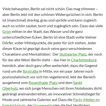
Viele behaupten, Berlin sei nicht schön. Das mag stimmen –
aber Berlin lebt mit den schönen Widersprüchen in sich: Berlin
ist (manchmal) dreckig, grau und spröde und kann zugleich
auch so schön sauber, bunt und zugänglich sein. Dazu das viele
Grün
mitten in der Stadt, das Wasser und die ganz
unterschiedlichen Ecken. Berlin ist eine Stadt voller kleiner
Dörfer, voller Mittelpunkte, die jeder für sich stehen. Jeder
dieser Kieze ist geprägt durch seine ganz verschiedenen
Charaktere und Mentalitäten: Der
Stuttgarter Platz
, der noch
für das alte West-Berlin steht – das hier in
Charlottenburg
heimlich, aber doch ganz offen weiterlebt; dazu die Gegend
rund um die
Torstraße
in Mitte, vor ein paar Jahren noch
postsozialistisch vor sich hin vegetierend, lebt der Bereich
ausgehend vom
Rosenthaler Platz
und dem
Sankt
Oberholz
, wo sich junge Menschen mit ihren Notebooks dicht
gedrängt aneinanderreihen, als innovativer Schmelztiegel für
Mode und zahlreiche Galerien auf. Dazu die
Party-Meilen im
Friedrichshain
, der
Grunewald
oder die fast ländlichen