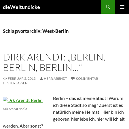
Zum
Suchen
dieWeltundicke
Inhalt
PRIMÄR
springen
MENÜ
Schlagwortarchiv: West-Berlin
DIRK ARENDT: „BERLIN,
BERLIN, BERLIN…“
FEBRUAR 5, 2013
HERR ARENDT
KOMMENTAR
HINTERLASSEN
Berlin – das ist meine Stadt! Warum
ich diese Stadt so mag? Zuerst ist es
Drk Arendt Berlin
natürlich meine Heimat: Hier bin ich
geboren, hier lebe ich, hier will ich alt
werden. Aber sonst?