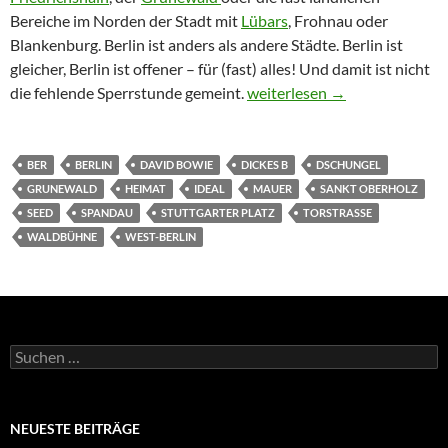
Bereiche im Norden der Stadt mit
Lübars
, Frohnau oder
Blankenburg. Berlin ist anders als andere Städte. Berlin ist
gleicher, Berlin ist offener – für (fast) alles! Und damit ist nicht
Dirk Arendt: „Berlin, Berlin, 
die fehlende Sperrstunde gemeint.
weiterlesen
→
BER
BERLIN
DAVID BOWIE
DICKES B
DSCHUNGEL
GRUNEWALD
HEIMAT
IDEAL
MAUER
SANKT OBERHOLZ
SEED
SPANDAU
STUTTGARTER PLATZ
TORSTRASSE
WALDBÜHNE
WEST-BERLIN
Suchen
nach:
NEUESTE BEITRÄGE