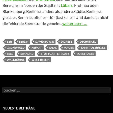
Bereiche im Norden der Stadt mit
Lübars
, Frohnau oder
Blankenburg. Berlin ist anders als andere Städte. Berlin ist
gleicher, Berlin ist offener – für (fast) alles! Und damit ist nicht
Dirk Arendt: „Berlin, Berlin, 
die fehlende Sperrstunde gemeint.
weiterlesen
→
BER
BERLIN
DAVID BOWIE
DICKES B
DSCHUNGEL
GRUNEWALD
HEIMAT
IDEAL
MAUER
SANKT OBERHOLZ
SEED
SPANDAU
STUTTGARTER PLATZ
TORSTRASSE
WALDBÜHNE
WEST-BERLIN
Suchen
nach:
NEUESTE BEITRÄGE