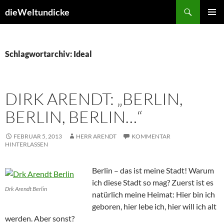
Zum
Suchen
dieWeltundicke
Inhalt
PRIMÄR
springen
MENÜ
Schlagwortarchiv: Ideal
DIRK ARENDT: „BERLIN,
BERLIN, BERLIN…“
FEBRUAR 5, 2013
HERR ARENDT
KOMMENTAR
HINTERLASSEN
Berlin – das ist meine Stadt! Warum
ich diese Stadt so mag? Zuerst ist es
Drk Arendt Berlin
natürlich meine Heimat: Hier bin ich
geboren, hier lebe ich, hier will ich alt
werden. Aber sonst?