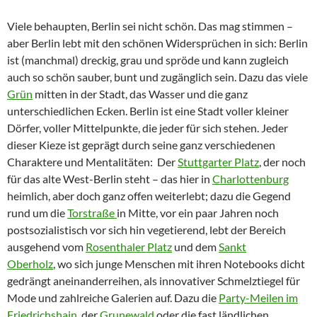
Viele behaupten, Berlin sei nicht schön. Das mag stimmen –
aber Berlin lebt mit den schönen Widersprüchen in sich: Berlin
ist (manchmal) dreckig, grau und spröde und kann zugleich
auch so schön sauber, bunt und zugänglich sein. Dazu das viele
Grün
mitten in der Stadt, das Wasser und die ganz
unterschiedlichen Ecken. Berlin ist eine Stadt voller kleiner
Dörfer, voller Mittelpunkte, die jeder für sich stehen. Jeder
dieser Kieze ist geprägt durch seine ganz verschiedenen
Charaktere und Mentalitäten: Der
Stuttgarter Platz
, der noch
für das alte West-Berlin steht – das hier in
Charlottenburg
heimlich, aber doch ganz offen weiterlebt; dazu die Gegend
rund um die
Torstraße
in Mitte, vor ein paar Jahren noch
postsozialistisch vor sich hin vegetierend, lebt der Bereich
ausgehend vom
Rosenthaler Platz
und dem
Sankt
Oberholz
, wo sich junge Menschen mit ihren Notebooks dicht
gedrängt aneinanderreihen, als innovativer Schmelztiegel für
Mode und zahlreiche Galerien auf. Dazu die
Party-Meilen im
Friedrichshain
, der
Grunewald
oder die fast ländlichen