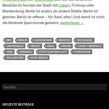
Bereiche im Norden der Stadt mit
Lübars
, Frohnau oder
Blankenburg. Berlin ist anders als andere Städte. Berlin ist
gleicher, Berlin ist offener – für (fast) alles! Und damit ist nicht
Dirk Arendt: „Berlin, Berlin, 
die fehlende Sperrstunde gemeint.
weiterlesen
→
BER
BERLIN
DAVID BOWIE
DICKES B
DSCHUNGEL
GRUNEWALD
HEIMAT
IDEAL
MAUER
SANKT OBERHOLZ
SEED
SPANDAU
STUTTGARTER PLATZ
TORSTRASSE
WALDBÜHNE
WEST-BERLIN
Suchen
nach:
NEUESTE BEITRÄGE