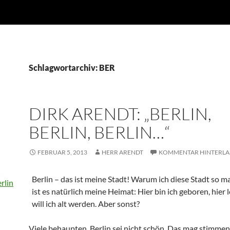
Schlagwortarchiv: BER
DIRK ARENDT: „BERLIN,
BERLIN, BERLIN…“
FEBRUAR 5, 2013
HERR ARENDT
KOMMENTAR HINTERLA
Berlin – das ist meine Stadt! Warum ich diese Stadt so m
ist es natürlich meine Heimat: Hier bin ich geboren, hier l
will ich alt werden. Aber sonst?
Viele behaupten, Berlin sei nicht schön. Das mag stimmen