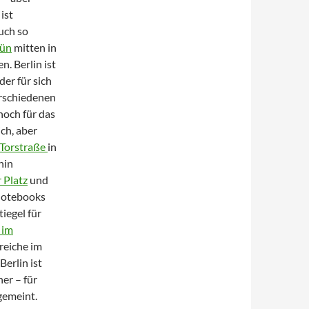
ist
uch so
ün
mitten in
. Berlin ist
der für sich
erschiedenen
 noch für das
ch, aber
Torstraße
in
hin
 Platz
und
 Notebooks
iegel für
 im
ereiche im
erlin ist
ner – für
 gemeint.