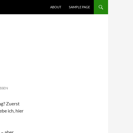
ABOUT
SAMPLE PAGE
SSEN
ag? Zuerst
ebe ich, hier
 – aber