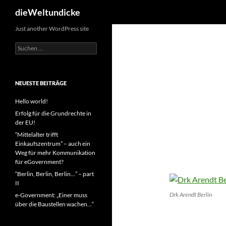
Suchen
dieWeltundicke
Zum
Just another WordPress site
Inhalt
Suchen
springen
nach:
NEUESTE BEITRÄGE
Hello world!
Erfolg für die Grundrechte in
der EU!
“Mittelalter trifft
Einkaufszentrum” – auch ein
Weg für mehr Kommunikation
für eGovernment?
“Berlin, Berlin, Berlin…” – part
II
Drk Arendt Berlin
e-Government: „Einer muss
über die Baustellen wachen…“