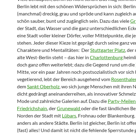
Berlin lebt mit den schönen Widersprüchen in sich: Berlin 
(manchmal) dreckig, grau und spröde und kann zugleich a
schön sauber, bunt und zugänglich sein. Dazu das viele
Gr
der Stadt, das Wasser und die ganz unterschiedlichen Ecken
eine Stadt voller kleiner Dörfer, voller Mittelpunkte, die je
stehen. Jeder dieser Kieze ist geprägt durch seine ganz v
Charaktere und Mentalitäten: Der
Stuttgarter Platz
, der
alte West-Berlin steht – das hier in
Charlottenburg
heimli
doch ganz offen weiterlebt; dazu die Gegend rund um die
Mitte, vor ein paar Jahren noch postsozialistisch vor sich 
vegetierend, lebt der Bereich ausgehend vom
Rosenthaler
dem
Sankt Oberholz
, wo sich junge Menschen mit ihren
dicht gedrängt aneinanderreihen, als innovativer Schmelzt
Mode und zahlreiche Galerien auf. Dazu die
Party-Meilen
Friedrichshain
, der
Grunewald
oder die fast ländlichen B
Norden der Stadt mit
Lübars
, Frohnau oder Blankenburg. B
anders als andere Städte. Berlin ist gleicher, Berlin ist offe
(fast) alles! Und damit ist nicht die fehlende Sperrstunde