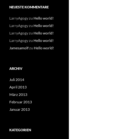
NEUESTE KOMMENTARE
LarryAgogy
zu
Hello world!
LarryAgogy
zu
Hello world!
LarryAgogy
zu
Hello world!
LarryAgogy
zu
Hello world!
Jamesamolf
zu
Hello world!
ARCHIV
Juli 2014
April 2013
März 2013
Februar 2013
Januar 2013
KATEGORIEN