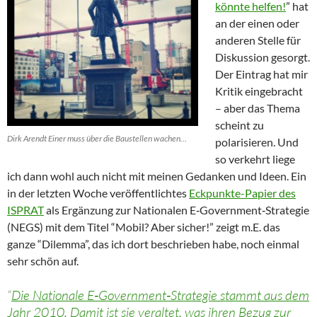
könnte helfen!
” hat
an der einen oder
anderen Stelle für
Diskussion gesorgt.
Der Eintrag hat mir
Kritik eingebracht
– aber das Thema
scheint zu
Dirk Arendt Einer muss über die Baustellen wachen…
polarisieren. Und
so verkehrt liege
ich dann wohl auch nicht mit meinen Gedanken und Ideen. Ein
in der letzten Woche veröffentlichtes
Eckpunkte-Papier des
ISPRAT
als Ergänzung zur Nationalen E‐Government‐Strategie
(NEGS) mit dem Titel “Mobil? Aber sicher!” zeigt m.E. das
ganze “Dilemma”, das ich dort beschrieben habe, noch einmal
sehr schön auf.
“
Die Nationale E‐Government‐Strategie stammt aus dem
Jahr 2010. Damit ist sie veraltet, was ihren Bezug zur