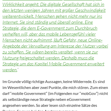
Wirklichkeit angeht: Die digitale Gesellschaft hat sich in
den letzten wenigen Jahren mit großer Geschwindigkeit
weiterentwickelt. Menschen gehen nicht mehr nur ins
Internet. Sie sind ständig und überall online. Eine
Strategie, die dem E‐Government zum Durchbruch
verhelfen will, aber das mobile Lebensgefühl vieler
Menschen nicht aufnimmt, läuft Gefahr, neue Online‐
Angebote der Verwaltung am Interesse der Nutzer vorbei
zu schaffen. Sie wären bereits veraltet, wenn sie zur
Nutzung freigeschaltet werden. Deshalb muss die
Strategie um das Kapitel Mobile Government erweitert
werden.
“
Im Grunde völlig richtige Aussagen, keine Widerrede. Es sind
im Wesentlichen aber zwei Punkte, die mich stören. Zum einen
darf “mobile Government” (im Folgenden nur “mobGov”) nicht
als selbständige neue Strategie neben eGovernment
angesehen werden. So aber lesen sich einzelne Sätze des