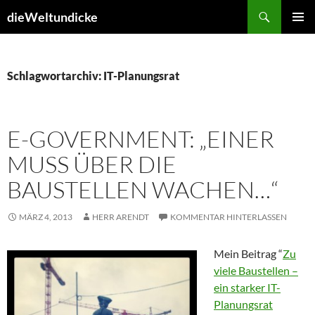
Zum
Suchen
dieWeltundicke
Inhalt
PRIMÄR
springen
MENÜ
Schlagwortarchiv: IT-Planungsrat
E-GOVERNMENT: „EINER
MUSS ÜBER DIE
BAUSTELLEN WACHEN…“
MÄRZ 4, 2013
HERR ARENDT
KOMMENTAR HINTERLASSEN
Mein Beitrag “
Zu
viele Baustellen –
ein starker IT-
Planungsrat