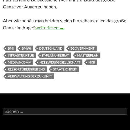
Ganze vor Augen zu haben.
Aber wie behält man bei den vielen Einzelbaustellen das große
Zu viele Baustellen – ein starker IT-Planungsrat
Ganze im Auge?
weiterlesen
→
BMI
BMWI
DEUTSCHLAND
EGOVERNMENT
INFRASTRUKTUR
IT-PLANUNGSRAT
MASTERPLAN
MEDIA@KOMM
NETZWERKGESELLSCHAFT
NKR
RESSORTÜBERGREIFEND
STAATLICHKEIT
VERWALTUNG DER ZUKUNFT
Suchen
nach: