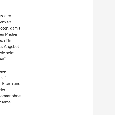
ss zum
tern ab
boten, damit
euen Medien
och Tim
ses Angebot
wie beim
an.“
age-
ien‘
h Eltern und
der
 kommt ohne
insame