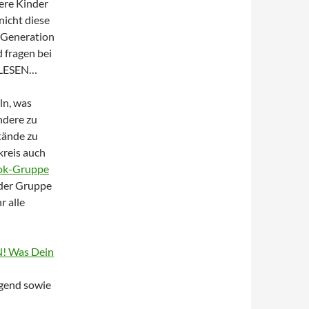
ere Kinder
nicht diese
 Generation
d fragen bei
LESEN…
ln, was
ndere zu
tände zu
kreis auch
ok-Gruppe
, der Gruppe
r alle
! Was Dein
ugend sowie