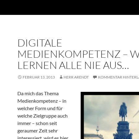
DIGITALE
MEDIENKOMPETENZ – W
LERNEN ALLE NIE AUS…
FEBRUAR 13, 2013
HERR ARENDT
KOMMENTAR HINTERL
Da mich das Thema
Medienkompetenz – in
welcher Form und für
welche Zielgruppe auch
immer – schon seit
geraumer Zeit sehr
interessiert, wird es hier