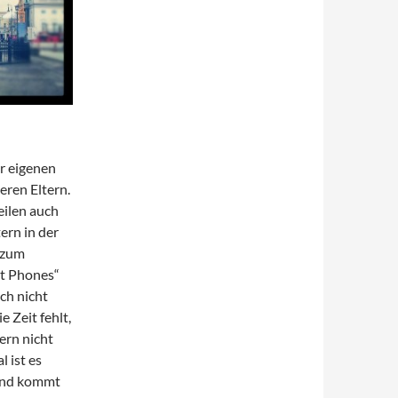
r eigenen
ren Eltern.
eilen auch
ern in der
 zum
rt Phones“
ch nicht
e Zeit fehlt,
ern nicht
 ist es
tand kommt