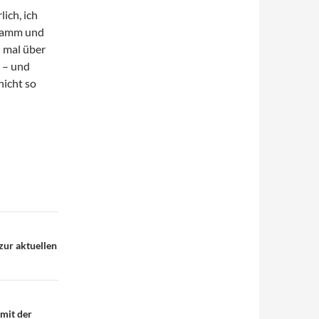
ich, ich
gramm und
h mal über
 – und
nicht so
zur aktuellen
 mit der