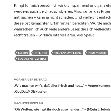
Klingt für mich persönlich wirklich spannend und ganz ehrl
werde es auch gleich ausprobieren. Also, ran an das Pro
mitmachen – kann ja nicht schaden. Und vielleicht einfac
die selbst gemachten Erfahrungen berichten. Würde mich
wahrscheinlich auch viele andere Leser, die sich vielleicht 
recht trauen – wirklich interessieren. Viel Spaß!
ELTERN
INTERNET
MEDIENKOMPETENZ
NEUE MEDIEN
SOZIALE NETZWERKE
Beitragsnavigation
VORHERIGER BEITRAG
„Wie machen wir’s, daß alles frisch und neu…“ – Anmerkungen 
„GovData“-Diskussion
NÄCHSTER BEITRAG
“Oh Welten, wie liegt ihr doch auseinander…” – (M)ein Erlebnis