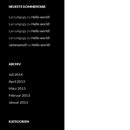
NEUESTE KOMMENTARE
LarryAgogy
zu
Hello world!
LarryAgogy
zu
Hello world!
LarryAgogy
zu
Hello world!
LarryAgogy
zu
Hello world!
Jamesamolf
zu
Hello world!
ARCHIV
Juli 2014
April 2013
März 2013
Februar 2013
Januar 2013
KATEGORIEN