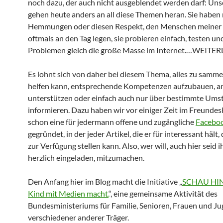
noch dazu, der auch nicht ausgeblendet werden darf: Uns
gehen heute anders an all diese Themen heran. Sie haben 
Hemmungen oder diesen Respekt, den Menschen meiner
oftmals an den Tag legen, sie probieren einfach, testen un
Problemen gleich die große Masse im Internet.
…WEITER
Es lohnt sich von daher bei diesem Thema, alles zu samme
helfen kann, entsprechende Kompetenzen aufzubauen, a
unterstützen oder einfach auch nur über bestimmte Ums
informieren. Dazu haben wir vor einiger Zeit im Freundes
schon eine für jedermann offene und zugängliche
Facebo
gegründet, in der jeder Artikel, die er für interessant hält
zur Verfügung stellen kann. Also, wer will, auch hier seid ih
herzlich eingeladen, mitzumachen.
Den Anfang hier im Blog macht die Initiative „
SCHAU HIN
Kind mit Medien macht.
“, eine gemeinsame Aktivität des
Bundesministeriums für Familie, Senioren, Frauen und J
verschiedener anderer Träger.